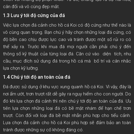
cân đối và vô cùng đẹp mắt.
1.3 Lưu ý tới độ cứng của đá
Việc lựa chọn đá cảnh cho hồ cá Koi có độ cứng như thế nào là
vô cùng quan trọng. Bạn chú ý hãy chọn những loại đá cứng, có
độ bền cao chịu được lực cao và tránh được một số rủi ro có
thể xảy ra. Trước khi mua đá mọi người cần phải chú ý đến
thông số kỹ thuật của từng loại đá. Căn cứ vào diện tích, nhu
cầu, mục đích sử dụng đá trong hồ cá mà bố trí và cân nhắc
lựa chọn kỹ lưỡng.
1.4 Chú ý tới độ an toàn của đá
Đá được sử dụng ở khu vực xung quanh hồ cá Koi. Vì vậy, đây là
nơi ẩm ướt, trơn trượt rất dễ gây ra nguy hiểm cho con người. Do
đó khi lựa chọn đá cảnh thì nên chú ý tới độ an toàn của đá. Ưu
tiên lựa chọn những loại đá có bề mặt nhám để hạn chế trơn
trượt. Còn đối với loại đá bề mặt nhẵn phù hợp cho tiểu cảnh.
Lựa chọn đá cảnh cho hồ cá Koi phù hợp sẽ đảm bảo an toàn
tránh được những sự cố không đáng có.