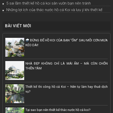
5 sai lầm thiết kế hồ cá koi sân vườn bạn nên tránh
Những lợi ích của thác nước hồ cá Koi và lưu ý khi thiết kế
BÀI VIẾT MỚI
ĐỪNG ĐỂ HỒ KOI CỦA BẠN “ỐM” SAU MỖI CƠN MƯA
KÉO DÀI!
NHÀ ĐẸP KHÔNG CHỈ LÀ MÁI ẤM – MÀ CÒN CHỐN
THIỀN TÂM
Thiết kế thi công hồ cá Koi – Nên tự làm hay thuê dịch
vụ?
Tại sao bạn nên thiết kế thác nước hồ cá koi?