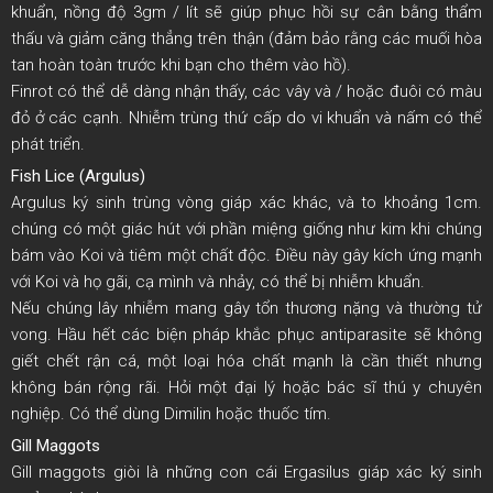
khuẩn, nồng độ 3gm / lít sẽ giúp phục hồi sự cân bằng thẩm
thấu và giảm căng thẳng trên thận (đảm bảo rằng các muối hòa
tan hoàn toàn trước khi bạn cho thêm vào hồ).
Finrot có thể dễ dàng nhận thấy, các vây và / hoặc đuôi có màu
đỏ ở các cạnh. Nhiễm trùng thứ cấp do vi khuẩn và nấm có thể
phát triển.
Fish Lice (Argulus)
Argulus ký sinh trùng vòng giáp xác khác, và to khoảng 1cm.
chúng có một giác hút với phần miệng giống như kim khi chúng
bám vào Koi và tiêm một chất độc. Điều này gây kích ứng mạnh
với Koi và họ gãi, cạ mình và nhảy, có thể bị nhiễm khuẩn.
Nếu chúng lây nhiễm mang gây tổn thương nặng và thường tử
vong. Hầu hết các biện pháp khắc phục antiparasite sẽ không
giết chết rận cá, một loại hóa chất mạnh là cần thiết nhưng
không bán rộng rãi. Hỏi một đại lý hoặc bác sĩ thú y chuyên
nghiệp. Có thể dùng Dimilin hoặc thuốc tím.
Gill Maggots
Gill maggots giòi là những con cái Ergasilus giáp xác ký sinh