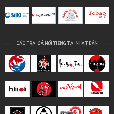
CÁC TRẠI CÁ NỔI TIẾNG TẠI NHẬT BẢN