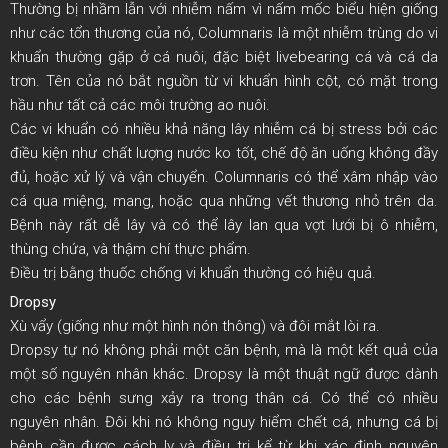
Thường bị nhầm lẫn với nhiễm nấm vì nấm mốc biểu hiện giống
như các tổn thương của nó, Columnaris là một nhiễm trùng do vi
khuẩn thường gặp ở cá nuôi, đặc biệt livebearing cá và cá da
trơn. Tên của nó bắt nguồn từ vi khuẩn hình cột, có mặt trong
hầu như tất cả các môi trường ao nuôi.
Các vi khuẩn có nhiều khả năng lây nhiễm cá bị stress bởi các
điều kiện như chất lượng nước ko tốt, chế độ ăn uống không đầy
đủ, hoặc xử lý và vận chuyển. Columnaris có thể xâm nhập vào
cá qua miệng, mang, hoặc qua những vết thương nhỏ trên da.
Bệnh này rất dễ lây và có thể lây lan qua vợt lưới bị ô nhiễm,
thùng chứa, và thậm chí thực phẩm.
Điều trị bằng thuốc chống vi khuẩn thường có hiệu quả.
Dropsy
Xù vẩy (giống như một hình nón thông) và đôi mắt lòi ra.
Dropsy tự nó không phải một căn bệnh, mà là một kết quả của
một số nguyên nhân khác. Dropsy là một thuật ngữ được dành
cho các bệnh sưng xảy ra trong thân cá. Có thể có nhiều
nguyên nhân. Đôi khi nó không nguy hiểm chết cá, nhưng cá bị
bệnh cần được cách ly và điều trị kể từ khi xác định nguyên