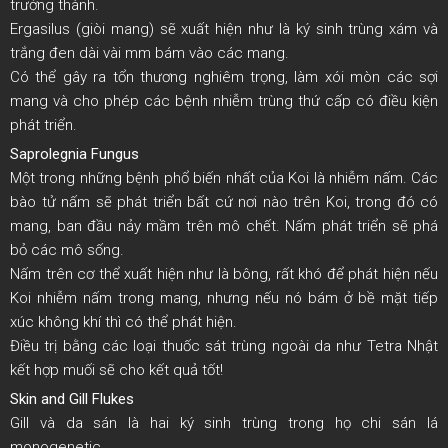
trưởng thành.
Ergasilus (giòi mang) sẽ xuất hiện như là ký sinh trùng xám và
trắng đen dài vài mm bám vào các mang.
Có thể gây ra tổn thương nghiêm trọng, làm xói mòn các sợi
mang và cho phép các bệnh nhiễm trùng thứ cấp có điều kiện
phát triển.
Saprolegnia Fungus
Một trong những bệnh phổ biến nhất của Koi là nhiễm nấm. Các
bào tử nấm sẽ phát triển bất cứ nơi nào trên Koi, trong đó có
mang, ban đầu nảy mầm trên mô chết. Nấm phát triển sẽ phá
bỏ các mô sống.
Nấm trên cơ thể xuất hiện như là bông, rất khó để phát hiện nếu
Koi nhiễm nấm trong mang, nhưng nếu nó bám ở bề mặt tiếp
xúc không khí thì có thể phát hiện.
Điều trị bằng các loại thuốc sát trùng ngoài da như Tetra Nhật
kết hợp muối sẽ cho kết quả tốt!
Skin and Gill Flukes
Gill và da sán là hai ký sinh trùng trong họ chi sán lá
monogenetic.