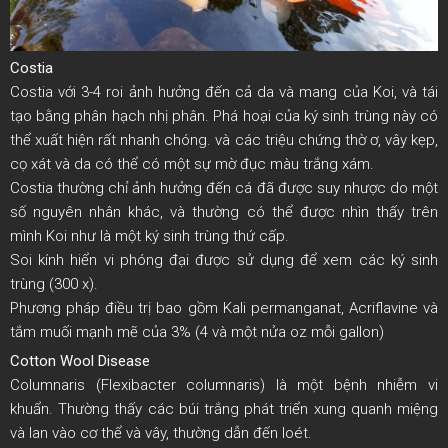
Costia
Costia với 3-4 roi ảnh hưởng đến cả da và mang của Koi, và tái
tạo bằng phân hạch nhị phân. Phá hoại của ký sinh trùng này có
thể xuất hiện rất nhanh chóng. và các triệu chứng thờ ơ, vây kẹp,
cọ xát và da có thể có một sự mờ đục màu trắng xám.
Costia thường chỉ ảnh hưởng đến cá đã được suy nhược do một
số nguyên nhân khác, và thường có thể được nhìn thấy trên
mình Koi như là một ký sinh trùng thứ cấp.
Soi kính hiển vi phóng đại được sử dụng để xem các ký sinh
trùng (300 x).
Phương pháp điều trị bao gồm Kali permanganat, Acriflavine và
tắm muối mạnh mẽ của 3% (4 và một nửa oz mỗi gallon)
Cotton Wool Disease
Columnaris (Flexibacter columnaris) là một bệnh nhiễm vi
khuẩn. Thường thấy các búi trắng phát triển xung quanh miệng
và lan vào cơ thể và vây, thường dẫn đến loét.