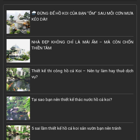
ĐỪNG ĐỂ HỒ KOI CỦA BẠN “ỐM” SAU MỖI CƠN MƯA
KÉO DÀI!
NHÀ ĐẸP KHÔNG CHỈ LÀ MÁI ẤM – MÀ CÒN CHỐN
THIỀN TÂM
Thiết kế thi công hồ cá Koi – Nên tự làm hay thuê dịch
vụ?
Tại sao bạn nên thiết kế thác nước hồ cá koi?
5 sai lầm thiết kế hồ cá koi sân vườn bạn nên tránh