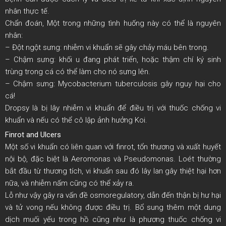
nhân thực tế.
Chẩn đoán, Một trong những tình huống này có thể là nguyên
nhân:
– Đột ngột sưng: nhiễm vi khuẩn sẽ gây chảy máu bên trong.
– Chậm sưng: khối u đang phát triển, hoặc thậm chí ký sinh
trùng trong cá có thể làm cho nó sưng lên.
– Chậm sưng: Mycobacterium tuberculosis gây nguy hại cho
cá!
Dropsy là bị lây nhiễm vi khuẩn để điều trị với thuốc chống vi
khuẩn và nếu có thể cô lập ảnh hưởng Koi.
Finrot and Ulcers
Một số vi khuẩn có liên quan với finrot, tổn thương và xuất huyết
nội bộ, đặc biệt là Aeromonas và Pseudomonas. Loét thường
bắt đầu từ thương tích, vi khuẩn sau đó lây lan gây thiệt hại hơn
nữa, và nhiễm nấm cũng có thể xảy ra.
Lỗ như vậy gây ra vấn đề osmoregulatory, dẫn đến thận bị hư hại
và tử vong nếu không được điều trị. Bổ sung thêm một dung
dịch muối yếu trong hồ cũng như là phương thuốc chống vi