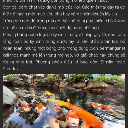
triển, trở thành hình dạng con trùng mỏ neo quen thuộc.
Con cái bám chặt vào da và mô của Koi. Các thiệt hại gây ra có
thể trở thành một mục tiêu cho hay nấm nhiễm khuẩn lây lan.
Trùng mỏ neo đẻ trứng mà có thể không bị phát hiện ở hồ Koi và
có thể nở ra khi điều kiện và nhiệt độ nước phù hợp.
Điều trị bằng cách loại bỏ ký sinh trùng với nhíp gây tê, đảm bảo
rằng toàn bộ ký sinh trùng được lấy ra. Để chắc chắn loại bỏ
hoàn toàn, nhúng một bông chồi trong dung dịch permanganat
kali thoa mạnh mẽ lên trùng mỏ neo, với giải pháp này chúng sẽ
rớt ra khỏi Koi. Phương pháp điều trị bao gồm Dimilin hoặc
Paradex.